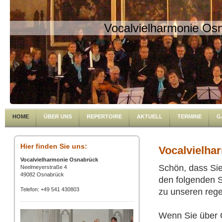
Vocalvielharmonie Os
HOME
ÜBER UNS
REPERTOIRE
AKTUELL
TERMINE
G
Hier finden Sie uns:
Vocalvielha
Vocalvielharmonie Osnabrück
Schön, dass Si
Neelmeyerstraße 4
49082 Osnabrück
den folgenden S
Telefon: +49 541 430803
zu unseren rege
Wenn Sie über C