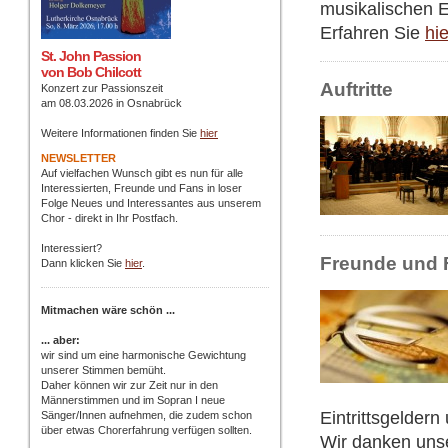
musikalischen 
Erfahren Sie
hie
St. John Passion
von Bob Chilcott
Auftritte
Konzert zur Passionszeit
am 08.03.2026 in Osnabrück
Weitere Informationen finden Sie
hier
NEWSLETTER
Auf vielfachen Wunsch gibt es nun für alle
Interessierten, Freunde und Fans in loser
Folge Neues und Interessantes aus unserem
Chor - direkt in Ihr Postfach
.
Interessiert?
Freunde und 
Dann klicken Sie
hier
.
Mitmachen wäre schön ...
... aber:
wir sind um eine harmonische Gewichtung
unserer Stimmen bemüht.
Daher können wir zur Zeit nur in den
Männerstimmen und im Sopran I neue
Eintrittsgeldern
Sänger/Innen aufnehmen, die zudem schon
über etwas Chorerfahrung verfügen sollten.
Wir danken unse