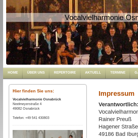
Vocalvielharmonie Os
HOME
ÜBER UNS
REPERTOIRE
AKTUELL
TERMINE
G
Hier finden Sie uns:
Impressum
Vocalvielharmonie Osnabrück
Verantwortlich
Neelmeyerstraße 4
49082 Osnabrück
Vocalvielharmo
Telefon: +49 541 430803
Rainer Preuß
Hagener Straße
49186 Bad Ibur