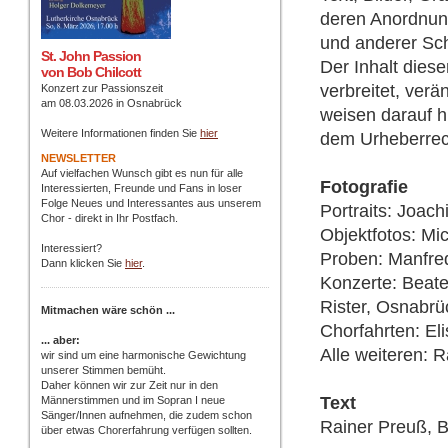
deren Anordnun
und anderer Sc
St. John Passion
Der Inhalt dies
von Bob Chilcott
verbreitet, ver
Konzert zur Passionszeit
am 08.03.2026 in Osnabrück
weisen darauf hi
Weitere Informationen finden Sie
hier
dem Urheberrech
NEWSLETTER
Auf vielfachen Wunsch gibt es nun für alle
Fotografie
Interessierten, Freunde und Fans in loser
Folge Neues und Interessantes aus unserem
Portraits: Joac
Chor - direkt in Ihr Postfach
.
Objektfotos: Mi
Interessiert?
Proben: Manfre
Dann klicken Sie
hier
.
Konzerte: Beat
Rister, Osnabrü
Mitmachen wäre schön ...
Chorfahrten: El
... aber:
Alle weiteren: 
wir sind um eine harmonische Gewichtung
unserer Stimmen bemüht.
Daher können wir zur Zeit nur in den
Text
Männerstimmen und im Sopran I neue
Sänger/Innen aufnehmen, die zudem schon
Rainer Preuß, B
über etwas Chorerfahrung verfügen sollten.