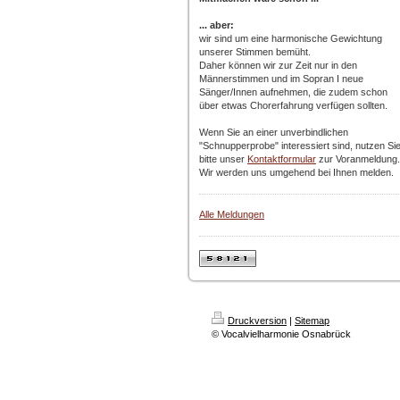
... aber:
wir sind um eine harmonische Gewichtung
unserer Stimmen bemüht.
Daher können wir zur Zeit nur in den
Männerstimmen und im Sopran I neue
Sänger/Innen aufnehmen, die zudem schon
über etwas Chorerfahrung verfügen sollten.
Wenn Sie an einer unverbindlichen
"Schnupperprobe" interessiert sind, nutzen Si
bitte unser
Kontaktformular
zur Voranmeldung.
Wir werden uns umgehend bei Ihnen melden.
Alle Meldungen
Druckversion
|
Sitemap
© Vocalvielharmonie Osnabrück