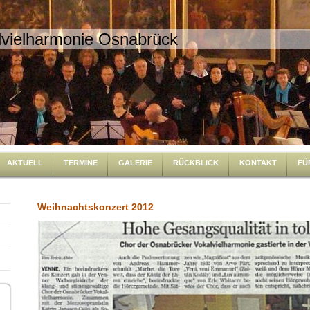
lvielharmonie Osnabrück
AKTUELL
TERMINE
GALERIE
RÜCKBLICK
KONTAKT
FÜ
Weihnachtskonzert 2012