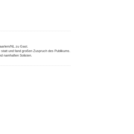
aarlem/NL zu Gast.
 statt und fand großen Zuspruch des Publikums.
nd namhaften Solisten.