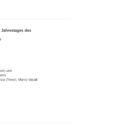
. Jahrestages des
he
yer) und
mann)
nza (Tenor), Marco Vasalli