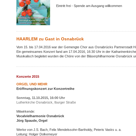
Eintritt frei - Spende am Ausgang willkommen
HAARLEM zu Gast in Osnabrück
Vom 15. bis 17.04.2016 war der Gemengte Chor aus Osnabrücks Partnerstadt H
Ein gemeinsames Konzert fand am 17.04.2016, 16:30 Uhr in der Katharinenkirche
Musikalisch begleitet wurden die Chöre von der Bläserphilharmonie Osnabrück u
Konzerte 2015
ORGEL UND MEHR
Eröffnungskonzert zur Konzertreihe
Sonntag, 11.10.2015, 16:00 Uhr
Lutherkirche Osnabrück, Iburger Straße
Mitwirkende:
Vocalvielharmonie Osnabrück
Jörg Spaude, Orgel
Werke von J.S. Bach, Felix Mendelssohn-Bartholdy, Peteris Vasks u. a.
Leitung: Holger Dolkemeyer