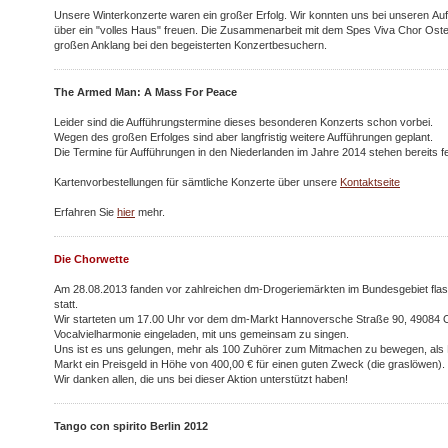
Unsere Winterkonzerte waren ein großer Erfolg. Wir konnten uns bei unseren Auf
über ein "volles Haus" freuen. Die Zusammenarbeit mit dem Spes Viva Chor Os
großen Anklang bei den begeisterten Konzertbesuchern.
The Armed Man: A Mass For Peace
Leider sind die Aufführungstermine dieses besonderen Konzerts schon vorbei.
Wegen des großen Erfolges sind aber langfristig weitere Aufführungen geplant.
Die Termine für Aufführungen in den Niederlanden im Jahre 2014 stehen bereits fe
Kartenvorbestellungen für sämtliche Konzerte über unsere
Kontaktseite
Erfahren Sie
hier
mehr.
Die Chorwette
Am 28.08.2013 fanden vor zahlreichen dm-Drogeriemärkten im Bundesgebiet fla
statt.
Wir starteten um 17.00 Uhr vor dem dm-Markt Hannoversche Straße 90, 49084 O
Vocalvielharmonie eingeladen, mit uns gemeinsam zu singen.
Uns ist es uns gelungen, mehr als 100 Zuhörer zum Mitmachen zu bewegen, als 
Markt ein Preisgeld in Höhe von 400,00 € für einen guten Zweck (die graslöwen).
Wir danken allen, die uns bei dieser Aktion unterstützt haben!
Tango con spirito Berlin 2012