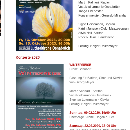
Martín Palmeri, Klavier
Vocalvielharmonie Osnabrück
Tango-Orchester
Konzertmeister: Gerardo Miranda
Sigrid Heidemann, Sopran
Katrin Janssen-Oolo, Mezzosopran
Silvio Heil, Bariton
Rocco Heins, Bandoneon
Leitung: Holger Dolkemeyer
Konzerte 2020
WINTERREISE
Franz Schubert
Fassung für Bariton, Chor und Klavier
von Georg Meyer
Marco Vassalli - Bariton
Vocalvielharmonie Osnabrück
Stephan Lutermann - Klavier
Leitung: Holger Dolkemeyer
Sonntag, 09.02.2020, 19:00 Uhr
Ehemalige Kirche, Hagen a.T.W.
Samstag, 22.02.2020, 17:00 Uhr