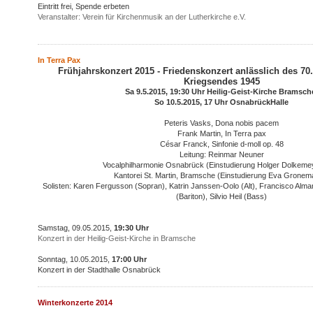
Eintritt frei, Spende erbeten
Veranstalter: Verein für Kirchenmusik an der Lutherkirche e.V.
In Terra Pax
Frühjahrskonzert 2015 - Friedenskonzert anlässlich des 70
Kriegsendes 1945
Sa 9.5.2015, 19:30 Uhr Heilig-Geist-Kirche Bramsc
So 10.5.2015, 17 Uhr OsnabrückHalle
Peteris Vasks, Dona nobis pacem
Frank Martin, In Terra pax
César Franck, Sinfonie d-moll op. 48
Leitung: Reinmar Neuner
Vocalphilharmonie Osnabrück (Einstudierung Holger Dolkeme
Kantorei St. Martin, Bramsche (Einstudierung Eva Grone
Solisten: Karen Fergusson (Sopran), Katrin Janssen-Oolo (Alt), Francisco Alma
(Bariton), Silvio Heil (Bass)
Samstag, 09.05.2015,
19:30 Uhr
Konzert in der Heilig-Geist-Kirche in Bramsche
Sonntag, 10.05.2015,
17:00 Uhr
Konzert in der Stadthalle Osnabrück
Winterkonzerte 2014