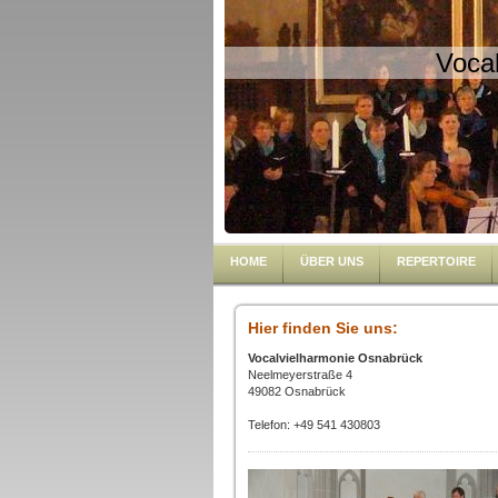
Voca
HOME
ÜBER UNS
REPERTOIRE
Hier finden Sie uns:
Vocalvielharmonie Osnabrück
Neelmeyerstraße 4
49082 Osnabrück
Telefon: +49 541 430803