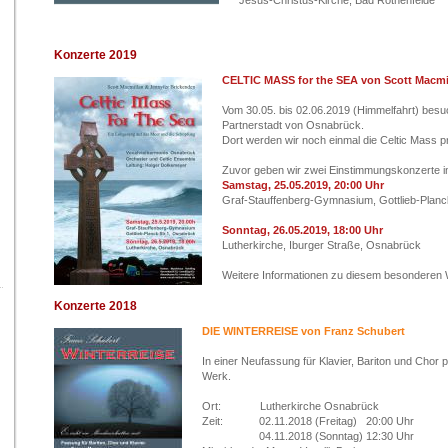
Jesus-Christus-Kirche, Bad Rothenfelde
Konzerte 2019
CELTIC MASS for the SEA von Scott Macmi
Vom 30.05. bis 02.06.2019 (Himmelfahrt) besu
Partnerstadt von Osnabrück.
Dort werden wir noch einmal die Celtic Mass p
Zuvor geben wir zwei Einstimmungskonzerte 
Samstag, 25.05.2019, 20:00 Uhr
Graf-Stauffenberg-Gymnasium, Gottlieb-Planc
Sonntag, 26.05.2019, 18:00 Uhr
Lutherkirche, Iburger Straße, Osnabrück
Weitere Informationen zu diesem besonderen W
Konzerte 2018
DIE WINTERREISE von Franz Schubert
In einer Neufassung für Klavier, Bariton und Chor
Werk.
Ort: Lutherkirche Osnabrück
Zeit: 02.11.2018 (Freitag) 20:00 Uhr
04.11.2018 (Sonntag) 12:30 Uhr