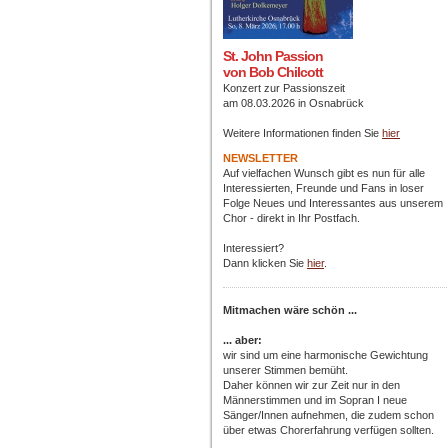
St. John Passion
von Bob Chilcott
Konzert zur Passionszeit
am 08.03.2026 in Osnabrück
Weitere Informationen finden Sie
hier
NEWSLETTER
Auf vielfachen Wunsch gibt es nun für alle
Interessierten, Freunde und Fans in loser
Folge Neues und Interessantes aus unserem
Chor - direkt in Ihr Postfach
.
Interessiert?
Dann klicken Sie
hier
.
Mitmachen wäre schön ...
... aber:
wir sind um eine harmonische Gewichtung
unserer Stimmen bemüht.
Daher können wir zur Zeit nur in den
Männerstimmen und im Sopran I neue
Sänger/Innen aufnehmen, die zudem schon
über etwas Chorerfahrung verfügen sollten.