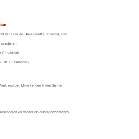
llan
cht der Chor die Hansestadt Greifswald, eine
räsentieren.
in Osnabrück:
k-Str. 1, Osnabrück
erk und den Mitwirkenden finden Sie hier.
 präsentieren wir wieder ein außergewöhnliches