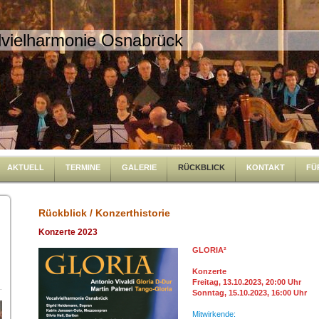
lvielharmonie Osnabrück
AKTUELL
TERMINE
GALERIE
RÜCKBLICK
KONTAKT
FÜ
Rückblick / Konzerthistorie
Konzerte 2023
GLORIA²
Konzerte
Freitag, 13.10.2023, 20:00 Uhr
Sonntag, 15.10.2023, 16:00 Uhr
Mitwirkende: