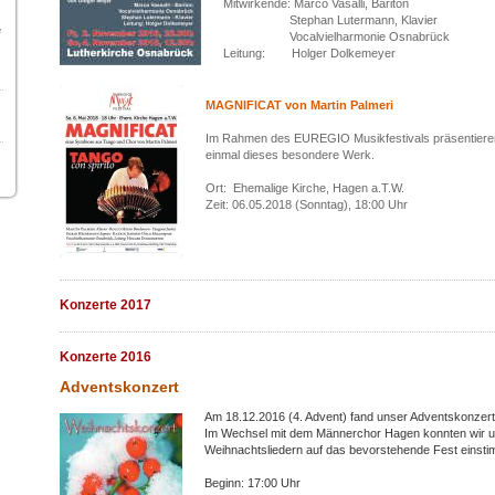
Mitwirkende: Marco Vasalli, Bariton
Stephan Lutermann, Klavier
e
Vocalvielharmonie Osnabrück
Leitung: Holger Dolkemeyer
MAGNIFICAT von Martin Palmeri
Im Rahmen des EUREGIO Musikfestivals präsentieren
einmal dieses besondere Werk.
Ort: Ehemalige Kirche, Hagen a.T.W.
Zeit: 06.05.2018 (Sonntag), 18:00 Uhr
Konzerte 2017
Konzerte 2016
Adventskonzert
Am 18.12.2016 (4. Advent) fand unser Adventskonzert 
Im Wechsel mit dem Männerchor Hagen konnten wir u
Weihnachtsliedern auf das bevorstehende Fest einst
Beginn: 17:00 Uhr